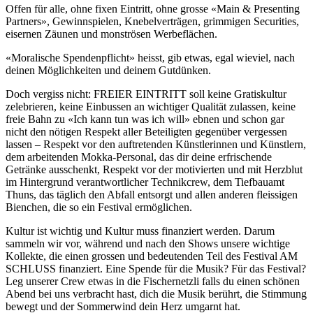
Offen für alle, ohne fixen Eintritt, ohne grosse «Main & Presenting
Partners», Gewinnspielen, Knebelverträgen, grimmigen Securities,
eisernen Zäunen und monströsen Werbeflächen.
«Moralische Spendenpflicht» heisst, gib etwas, egal wieviel, nach
deinen Möglichkeiten und deinem Gutdünken.
Doch vergiss nicht: FREIER EINTRITT soll keine Gratiskultur
zelebrieren, keine Einbussen an wichtiger Qualität zulassen, keine
freie Bahn zu «Ich kann tun was ich will» ebnen und schon gar
nicht den nötigen Respekt aller Beteiligten gegenüber vergessen
lassen – Respekt vor den auftretenden Künstlerinnen und Künstlern,
dem arbeitenden Mokka-Personal, das dir deine erfrischende
Getränke ausschenkt, Respekt vor der motivierten und mit Herzblut
im Hintergrund verantwortlicher Technikcrew, dem Tiefbauamt
Thuns, das täglich den Abfall entsorgt und allen anderen fleissigen
Bienchen, die so ein Festival ermöglichen.
Kultur ist wichtig und Kultur muss finanziert werden. Darum
sammeln wir vor, während und nach den Shows unsere wichtige
Kollekte, die einen grossen und bedeutenden Teil des Festival AM
SCHLUSS finanziert. Eine Spende für die Musik? Für das Festival?
Leg unserer Crew etwas in die Fischernetzli falls du einen schönen
Abend bei uns verbracht hast, dich die Musik berührt, die Stimmung
bewegt und der Sommerwind dein Herz umgarnt hat.