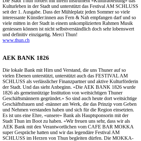
Die Stadt Thun fördert mit ihrem Instrument «Kulturabteilung» das
Kulturleben in der Stadt und unterstützt das Festival AM SCHLUSS
seit der 1. Ausgabe. Dass der Mühleplatz jeden Sommer so viele
interessante Künstler:innen aus Fern & Nah empfangen darf und so
viele mitten in der Stadt in einem unkomplizierten Rahmen Musik
geniessen können ist nicht selbstverständlich doch sehr lobenswert
und definitiv einzigartig. Merci Thun!
www.thun.ch
AEK BANK 1826
Die lokale Bank mit Hirn und Verstand, die uns Thuner auf so
vielen Ebenen unterstützt, unterstützt auch das FESTIVAL AM
SCHLUSS als verlässlicher Finanzpartner und aktive Kulturförderin
der Stadt. Und das sieht Anbeginn. «Die AEK BANK 1826 wurde
1826 als gemeinnützige Institution von weitsichtigen Thuner
Geschäftsmännern gegründet.» So sind auch heute dort weitsichtige
Geschäftsfrauen und -männer am Werk, die das Prinzip vom Geben
und Nehmen verstanden haben und sich für die Region einsetzten.
Es ist uns eine Ehre, «unsere» Bank als Hauptsponsorin mit der
Stadt Thun im Boot zu haben. «Wir freuen uns sehr, dass wir als
AEK Bank mit den Verantwortlichen vom CAFE BAR MOKKA
super Gespräche hatten und wir das legendäre Festival AM
SCHLUSS im Herzen von Thun begleiten dürfen. Die MOKKA-